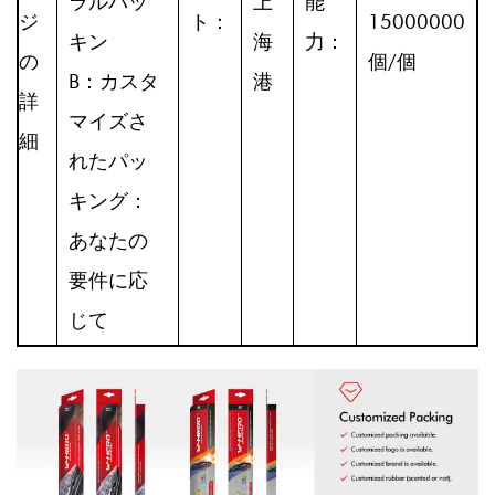
ラルパッ
上
能
ジ
ト：
15000000
キン
海
力：
の
個/個
B：カスタ
港
詳
マイズさ
細
れたパッ
キング：
あなたの
要件に応
じて